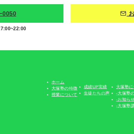
−0050
お
00~22:00
ホーム
成績UP実績
大塚塾に
大塚塾の特徴
生徒たちの声
-大塚塾
授業について
-お知ら
-大塚塾